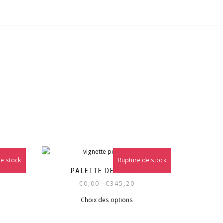
e stock
Rupture de stock
23
PALETTE DE PELLET
€
0,00
–
€
345,20
Choix des options