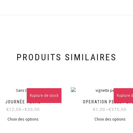
PRODUITS SIMILAIRES
Rupture de stock
Rupture d
JOURNÉE PÊCHE
OPERATION PELLET 20
€
12,00
–
€
20,00
€
1,00
–
€
375,00
Choix des options
Choix des options